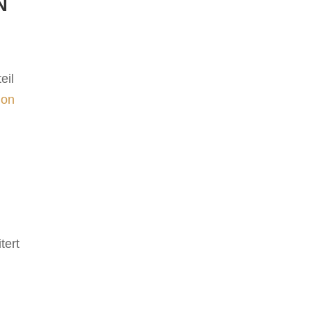
N
eil
ion
n
tert