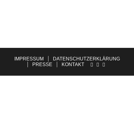
E
IMPRESSUM
DATENSCHUTZERKLÄRUNG
PRESSE
KONTAKT



HER
ONEN
RUNG